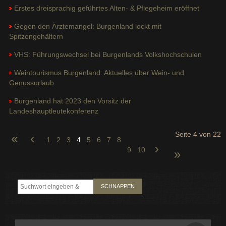
Erstes dreisprachig geführtes Alten- & Pflegeheim eröffnet
Gegen den Ärztemangel: Burgenland lockt mit
Spitzengehältern
VHS: Führungswechsel bei Burgenlands Volkshochschulen
Weintourismus Burgenland: Aktuelles über Wein- und
Genussurlaub
Burgenland hat 2023 den Vorsitz der
Landeshauptleutekonferenz
Seite 4 von 22
1
2
3
4
5
6
7
8
9
10
SCHNAPPEN