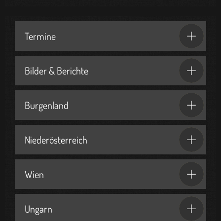
Termine
Bilder & Berichte
Burgenland
Niederösterreich
Wien
Ungarn