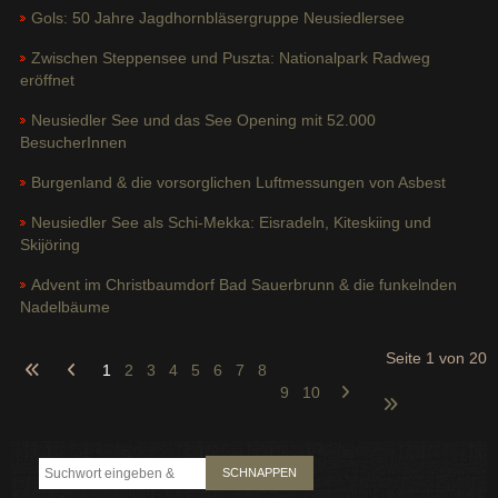
Gols: 50 Jahre Jagdhornbläsergruppe Neusiedlersee
Zwischen Steppensee und Puszta: Nationalpark Radweg
eröffnet
Neusiedler See und das See Opening mit 52.000
BesucherInnen
Burgenland & die vorsorglichen Luftmessungen von Asbest
Neusiedler See als Schi-Mekka: Eisradeln, Kiteskiing und
Skijöring
Advent im Christbaumdorf Bad Sauerbrunn & die funkelnden
Nadelbäume
Seite 1 von 20
1
2
3
4
5
6
7
8
9
10
SCHNAPPEN