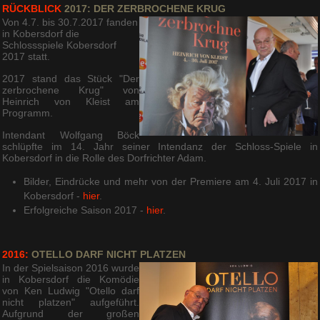
RÜCKBLICK
2017: DER ZERBROCHENE KRUG
Von 4.7. bis 30.7.2017 fanden
in Kobersdorf die
Schlossspiele Kobersdorf
2017 statt.
2017 stand das Stück "Der
zerbrochene Krug" von
Heinrich von Kleist am
Programm.
Intendant Wolfgang Böck
schlüpfte im 14. Jahr seiner Intendanz der Schloss-Spiele in
Kobersdorf in die Rolle des Dorfrichter Adam.
Bilder, Eindrücke und mehr von der Premiere am 4. Juli 2017 in
Kobersdorf -
hier
.
Erfolgreiche Saison 2017 -
hier
.
2016:
OTELLO DARF NICHT PLATZEN
In der Spielsaison 2016 wurde
in Kobersdorf die Komödie
von Ken Ludwig "Otello darf
nicht platzen" aufgeführt.
Aufgrund der großen