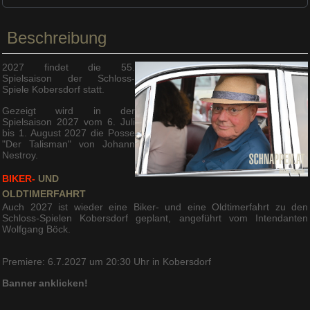
Beschreibung
2027 findet die 55.
Spielsaison der Schloss-
Spiele Kobersdorf statt.
Gezeigt wird in der
Spielsaison 2027 vom 6. Juli
bis 1. August 2027 die Posse
"Der Talisman" von Johann
Nestroy.
BIKER-
UND
OLDTIMERFAHRT
Auch 2027 ist wieder eine Biker- und eine Oldtimerfahrt zu den
Schloss-Spielen Kobersdorf geplant, angeführt vom Intendanten
Wolfgang Böck.
Premiere: 6.7.2027 um 20:30 Uhr in Kobersdorf
Banner anklicken!