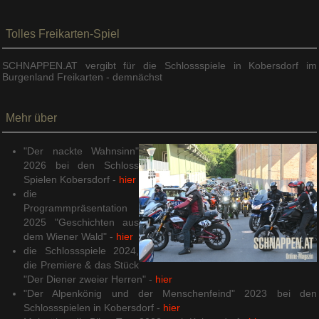
Tolles Freikarten-Spiel
SCHNAPPEN.AT vergibt für die Schlossspiele in Kobersdorf im
Burgenland Freikarten - demnächst
Mehr über
"Der nackte Wahnsinn"
2026 bei den Schloss
Spielen Kobersdorf -
hier
die
Programmpräsentation
2025 "Geschichten aus
dem Wiener Wald" -
hier
die Schlossspiele 2024,
die Premiere & das Stück
"Der Diener zweier Herren" -
hier
"Der Alpenkönig und der Menschenfeind" 2023 bei den
Schlossspielen in Kobersdorf -
hier