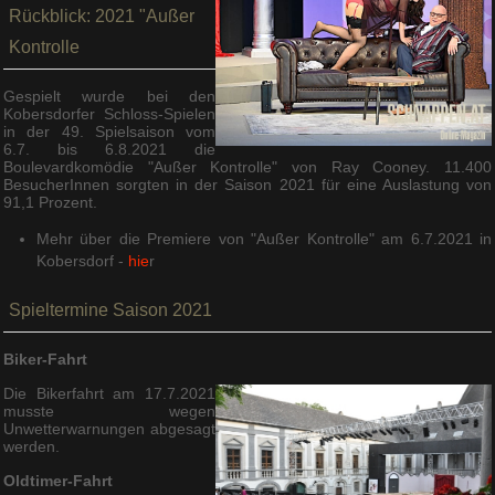
Rückblick: 2021 "Außer
Kontrolle
Gespielt wurde bei den
Kobersdorfer Schloss-Spielen
in der 49. Spielsaison vom
6.7. bis 6.8.2021 die
Boulevardkomödie "Außer Kontrolle" von Ray Cooney. 11.400
BesucherInnen sorgten in der Saison 2021 für eine Auslastung von
91,1 Prozent.
Mehr über die Premiere von "Außer Kontrolle" am 6.7.2021 in
Kobersdorf -
hie
r
Spieltermine Saison 2021
Biker-Fahrt
Die Bikerfahrt am 17.7.2021
musste wegen
Unwetterwarnungen abgesagt
werden.
Oldtimer-Fahrt