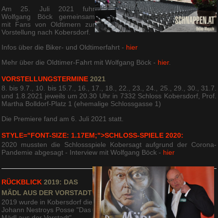
Am 25. Juli 2021 fuhr
Wolfgang Böck gemeinsam
mit Fans von Oldtimern zur
Vorstellung nach Kobersdorf.
Infos über die Biker- und Oldtimerfahrt -
hier
Mehr über die Oldtimer-Fahrt mit Wolfgang Böck -
hier
.
VORSTELLUNGSTERMINE
2021
8. bis 9.7., 10. bis 15.7., 16., 17., 18., 22., 23., 24., 25., 29., 30., 31.7.
und 1.8.2021 jeweils um 20.30 Uhr in 7332 Schloss Kobersdorf, Prof.
Martha Bolldorf-Platz 1 (ehemalige Schlossgasse 1)
Die Premiere fand am 6. Juli 2021 statt.
STYLE="FONT-SIZE: 1.17EM;">SCHLOSS-SPIELE 2020:
2020 mussten die Schlossspiele Kobersagt aufgrund der Corona-
Pandemie abgesagt - Interview mit Wolfgang Böck -
hier
RÜCKBLICK
2019: DAS
MÄDL AUS DER VORSTADT
2019 wurde in Kobersdorf die
Johann Nestroys Posse "Das
Mädl aus der Vorstadt"