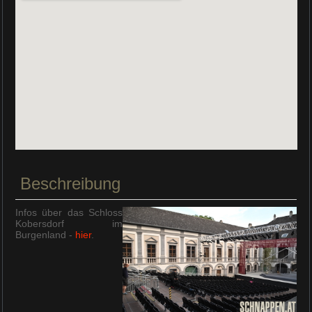
Beschreibung
Infos über das Schloss
Kobersdorf im
Burgenland -
hier
.