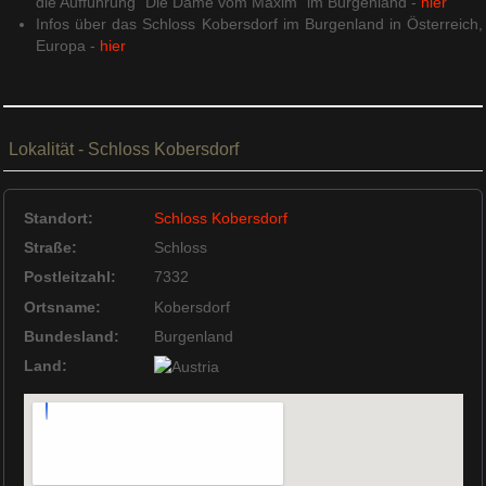
die Aufführung "Die Dame vom Maxim" im Burgenland -
hier
Infos über das Schloss Kobersdorf im Burgenland in Österreich,
Europa -
hier
Lokalität - Schloss Kobersdorf
Standort:
Schloss Kobersdorf
Straße:
Schloss
Postleitzahl:
7332
Ortsname:
Kobersdorf
Bundesland:
Burgenland
Land: