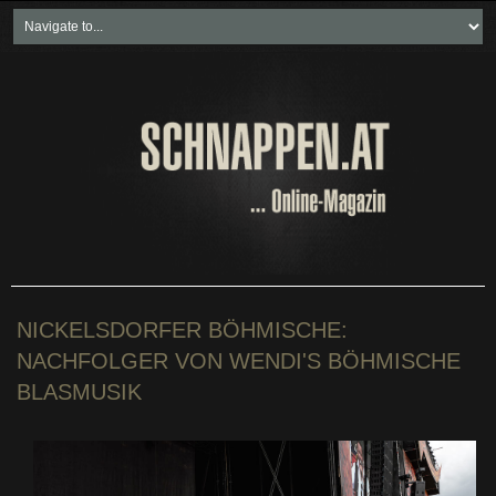
Home
Freikartenspiele
Neueste Beiträge
Soziales & Projekte
Bundesland "spezial"
Wirtschaft & Politik
NICKELSDORFER BÖHMISCHE:
NACHFOLGER VON WENDI'S BÖHMISCHE
BLASMUSIK