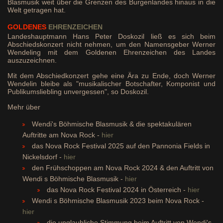
Blasmusik weit über die Grenzen des Burgenlandes hinaus in die
Welt getragen hat.
GOLDENES
EHRENZEICHEN
Landeshauptmann Hans Peter Doskozil ließ es sich beim
Abschiedskonzert nicht nehmen, um den Namensgeber Werner
Wendeling mit dem Goldenen Ehrenzeichen des Landes
auszuzeichnen.
Mit dem Abschiedkonzert gehe eine Ära zu Ende, doch Werner
Wendelin bleibe als "musikalischer Botschafter, Komponist und
Publikumsliebling unvergessen", so Doskozil.
Mehr über
Wendi's Böhmische Blasmusik & die spektakulären
Auftritte am Nova Rock -
hier
das Nova Rock Festival 2025 auf den Pannonia Fields in
Nickelsdorf -
hier
den Frühschoppen am Nova Rock 2024 & den Auftritt von
Wendi s Böhmische Blasmusik -
hier
das Nova Rock Festival 2024 in Österreich -
hier
Wendi s Böhmische Blasmusik 2023 beim Nova Rock -
hier
die unglaubliche Stimmung beim Auftritt von Wendi's