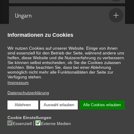
Ungarn
Informationen zu Cookies
Geschenkideen & Partner
Wir nutzen Cookies auf unserer Website. Einige von ihnen
sind essenziell für den Betrieb der Seite, während andere uns
helfen, diese Website und die Nutzererfahrung zu verbessern.
Sie können selbst entscheiden, ob Sie die Cookies zulassen
möchten. Bitte beachten Sie, dass bei einer Ablehnung
womöglich nicht mehr alle Funktionalitäten der Seite zur
Heute ist
August 6, 2026
13:05:53
Uhr
Verfügung stehen.
Impressum
Datenschutzerklärung
Ablehnen
Auswahl erlauben
Alle Cookies erlauben
COPYRIGHT © 2026 ONLINE-MAGAZIN SCHNAPPEN.AT: DIE INTERESSANTEN
Cookie Einstellungen
SEITEN DES LEBENS
Essenziell
Externe Medien