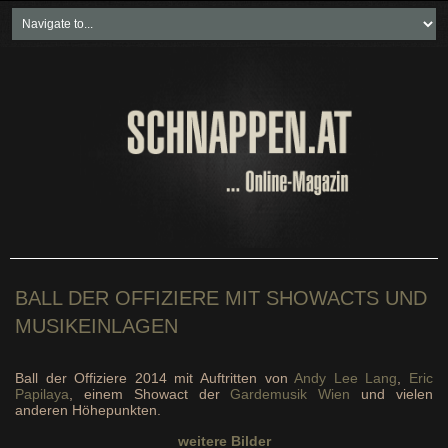
Home
Freikartenspiele
Neueste Beiträge
Soziales & Projekte
Bundesland "spezial"
Wirtschaft & Politik
BALL DER OFFIZIERE MIT SHOWACTS UND
MUSIKEINLAGEN
Ball der Offiziere 2014 mit Auftritten von
Andy Lee Lang
,
Eric
Papilaya
, einem Showact der
Gardemusik Wien
und vielen
anderen Höhepunkten.
weitere Bilder