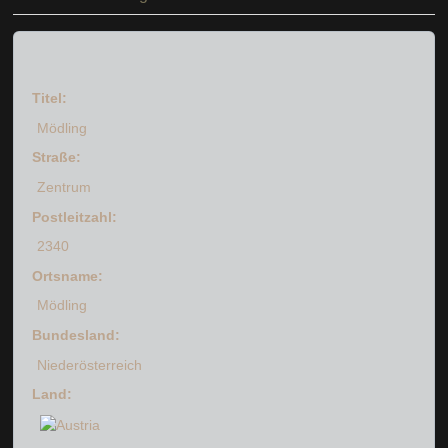
Titel:
Mödling
Straße:
Zentrum
Postleitzahl:
2340
Ortsname:
Mödling
Bundesland:
Niederösterreich
Land: