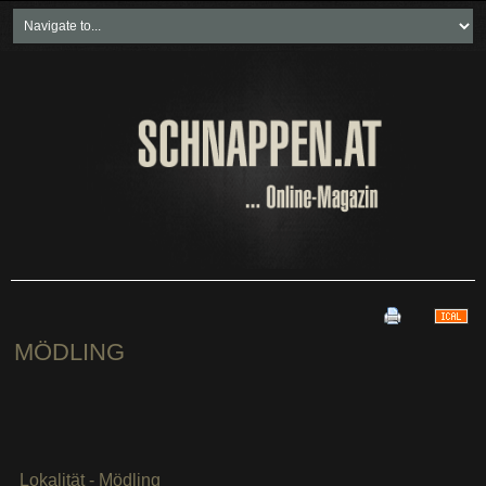
Home
Freikartenspiele
Neueste Beiträge
Soziales & Projekte
Bundesland "spezial"
Wirtschaft & Politik
MÖDLING
Lokalität - Mödling