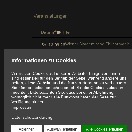
Veranstaltungen
Datum
Titel
Wiener Akademische Philharmonie
So. 13.09.26
Jeunesse-Konzerte in Österreich
Sa. 12.12.26
Informationen zu Cookies
84. Ball der Wiener Philharmoniker
Do. 21.01.27
Wir nutzen Cookies auf unserer Website. Einige von ihnen
sind essenziell für den Betrieb der Seite, während andere uns
helfen, diese Website und die Nutzererfahrung zu verbessern.
Ball der Industrie & Technik
Sie können selbst entscheiden, ob Sie die Cookies zulassen
Sa. 23.01.27
möchten. Bitte beachten Sie, dass bei einer Ablehnung
womöglich nicht mehr alle Funktionalitäten der Seite zur
Verfügung stehen.
Impressum
Datenschutzerklärung
Ablehnen
Auswahl erlauben
Alle Cookies erlauben