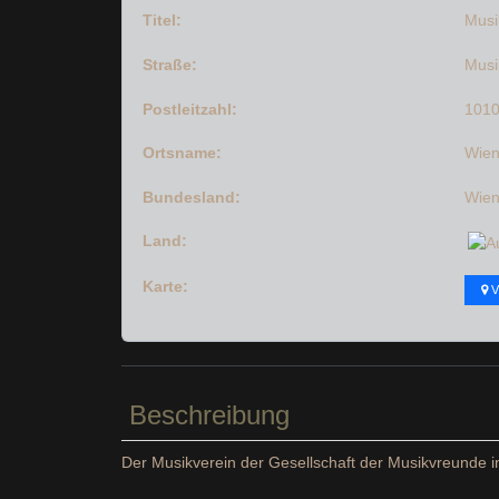
Titel:
Musi
Straße:
Musi
Postleitzahl:
101
Ortsname:
Wie
Bundesland:
Wie
Land:
Karte:
V
Beschreibung
Der Musikverein der Gesellschaft der Musikvreunde i