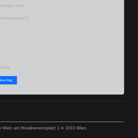
kverein Wien
kvereinsplatz 1
0
n
n
iew map
n Wien am Musikvereinsplatz 1 in 1010 Wien.