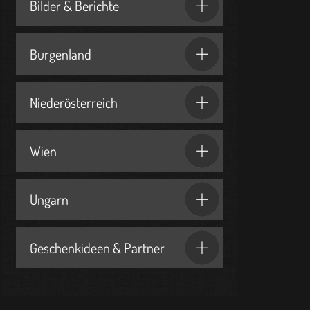
Bilder & Berichte
Burgenland
Niederösterreich
Wien
Ungarn
Geschenkideen & Partner