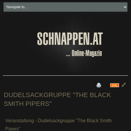
Home
Freikartenspiele
Neueste Beiträge
Soziales & Projekte
Bundesland "spezial"
Wirtschaft & Politik
DUDELSACKGRUPPE "THE BLACK
SMITH PIPERS"
Veranstaltung - Dudelsackgruppe "The Black Smith
Pipers"