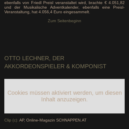
ebenfalls von Friedl Preisl veranstaltet wird, brachte € 4.051,82
und der Musikalische Adventkalender, ebenfalls eine Preisl-
Veranstaltung, hat 4.056,4 Euro eingesammelt.
Zum Seitenbeginn
OTTO LECHNER
, DER
AKKORDEONSPIELER & KOMPONIST
Cookies müssen aktiviert werden, um diesen
Inhalt anzuzeigen.
Clip (c):
AP, Online-Magazin SCHNAPPEN.AT