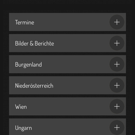
Termine
Bilder & Berichte
Burgenland
Niederösterreich
Wien
Ungarn