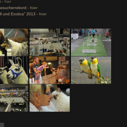
6 -
hier
 Besucherrekord -
hier
l und Exotica" 2013 -
hier