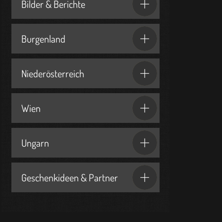
Bilder & Berichte
Burgenland
Niederösterreich
Wien
Ungarn
Geschenkideen & Partner