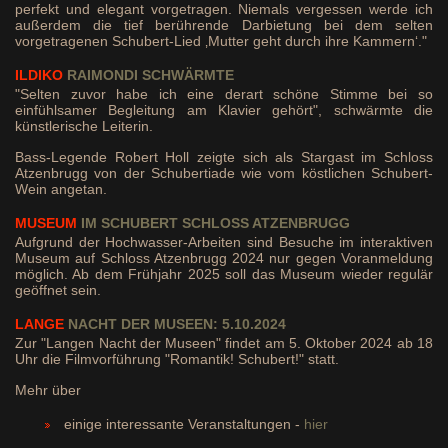
perfekt und elegant vorgetragen. Niemals vergessen werde ich
außerdem die tief berührende Darbietung bei dem selten
⁠vorgetragenen Schubert-Lied ‚Mutter geht durch ihre Kammern‘."
ILDIKO
RAIMONDI SCHWÄRMTE
"Selten zuvor habe ich eine derart schöne Stimme bei so
einfühlsamer Begleitung am Klavier gehört", schwärmte die
künstlerische Leiterin.
Bass-Legende Robert Holl zeigte sich als Stargast im Schloss
Atzenbrugg von der Schubertiade wie vom köstlichen Schubert-
Wein angetan.
MUSEUM
IM SCHUBERT SCHLOSS ATZENBRUGG
Aufgrund der Hochwasser-Arbeiten sind Besuche im interaktiven
Museum auf Schloss Atzenbrugg 2024 nur gegen Voranmeldung
möglich. Ab dem Frühjahr 2025 soll das Museum wieder regulär
geöffnet sein.
LANGE
NACHT
DER MUSEEN: 5.10.2024
Zur "Langen Nacht der Museen" findet am 5. Oktober 2024 ab 18
Uhr die Filmvorführung "Romantik! Schubert!" statt.
Mehr über
einige interessante Veranstaltungen -
hier