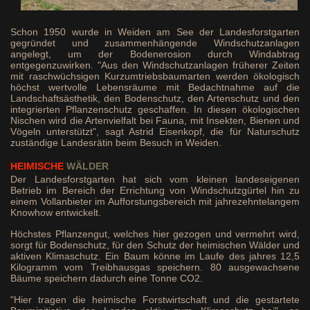
Schon 1950 wurde in Weiden am See der Landesforstgarten
gegründet und zusammenhängende Windschutzanlagen
angelegt, um der Bodenerosion durch Windabtrag
entgegenzuwirken. "Aus den Windschutzanlagen früherer Zeiten
mit raschwüchsigen Kurzumtriebsbaumarten werden ökologisch
höchst wertvolle Lebensräume mit Bedachtnahme auf die
Landschaftsästhetik, den Bodenschutz, den Artenschutz und den
integrierten Pflanzenschutz geschaffen. In diesen ökologischen
Nischen wird die Artenvielfalt bei Fauna, mit Insekten, Bienen und
Vögeln unterstützt", sagt Astrid Eisenkopf, die für Naturschutz
zuständige Landesrätin beim Besuch in Weiden.
HEIMISCHE
WÄLDER
Der Landesforstgarten hat sich vom kleinen landeseigenen
Betrieb im Bereich der Errichtung von Windschutzgürtel hin zu
einem Vollanbieter im Aufforstungsbereich mit jahrezehntelangem
Knowhow entwickelt.
Höchstes Pflanzengut, welches hier gezogen und vermehrt wird,
sorgt für Bodenschutz, für den Schutz der heimischen Wälder und
aktiven Klimaschutz. Ein Baum könne im Laufe des jahres 12,5
Kilogramm vom Treibhausgas speichern. 80 ausgewachsene
Bäume speichern dadurch eine Tonne CO2.
"Hier tragen die heimische Forstwirtschaft und die gestartete