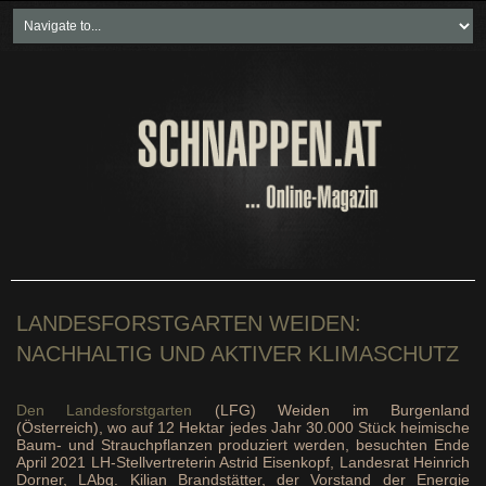
Home
Freikartenspiele
Neueste Beiträge
Soziales & Projekte
Bundesland "spezial"
Wirtschaft & Politik
LANDESFORSTGARTEN WEIDEN:
NACHHALTIG UND AKTIVER KLIMASCHUTZ
Den Landesforstgarten
(LFG) Weiden im Burgenland
(Österreich), wo auf 12 Hektar jedes Jahr 30.000 Stück heimische
Baum- und Strauchpflanzen produziert werden, besuchten Ende
April 2021 LH-Stellvertreterin Astrid Eisenkopf, Landesrat Heinrich
Dorner, LAbg. Kilian Brandstätter, der Vorstand der Energie