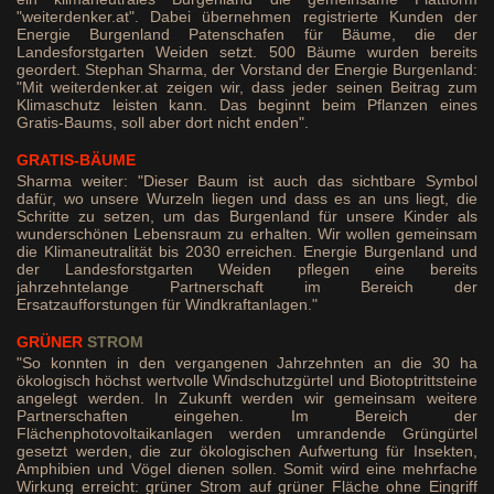
"weiterdenker.at". Dabei übernehmen registrierte Kunden der
Energie Burgenland Patenschafen für Bäume, die der
Landesforstgarten Weiden setzt. 500 Bäume wurden bereits
geordert. Stephan Sharma, der Vorstand der Energie Burgenland:
"Mit weiterdenker.at zeigen wir, dass jeder seinen Beitrag zum
Klimaschutz leisten kann. Das beginnt beim Pflanzen eines
Gratis-Baums, soll aber dort nicht enden".
GRATIS-BÄUME
Sharma weiter: "Dieser Baum ist auch das sichtbare Symbol
dafür, wo unsere Wurzeln liegen und dass es an uns liegt, die
Schritte zu setzen, um das Burgenland für unsere Kinder als
wunderschönen Lebensraum zu erhalten. Wir wollen gemeinsam
die Klimaneutralität bis 2030 erreichen. Energie Burgenland und
der Landesforstgarten Weiden pflegen eine bereits
jahrzehntelange Partnerschaft im Bereich der
Ersatzaufforstungen für Windkraftanlagen."
GRÜNER
STROM
"So konnten in den vergangenen Jahrzehnten an die 30 ha
ökologisch höchst wertvolle Windschutzgürtel und Biotoptrittsteine
angelegt werden. In Zukunft werden wir gemeinsam weitere
Partnerschaften eingehen. Im Bereich der
Flächenphotovoltaikanlagen werden umrandende Grüngürtel
gesetzt werden, die zur ökologischen Aufwertung für Insekten,
Amphibien und Vögel dienen sollen. Somit wird eine mehrfache
Wirkung erreicht: grüner Strom auf grüner Fläche ohne Eingriff