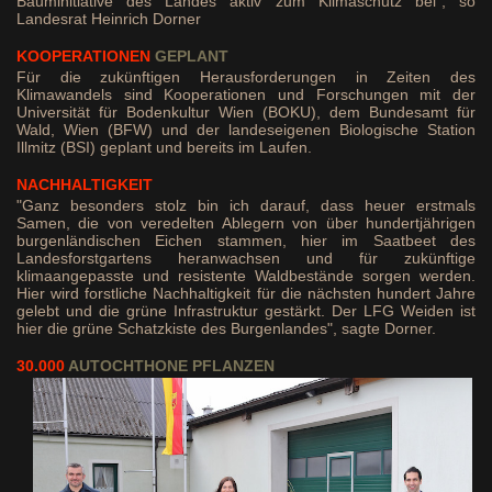
Bauminitiative des Landes aktiv zum Klimaschutz bei", so
Landesrat Heinrich Dorner
KOOPERATIONEN
GEPLANT
Für die zukünftigen Herausforderungen in Zeiten des
Klimawandels sind Kooperationen und Forschungen mit der
Universität für Bodenkultur Wien (BOKU), dem Bundesamt für
Wald, Wien (BFW) und der landeseigenen Biologische Station
Illmitz (BSI) geplant und bereits im Laufen.
NACHHALTIGKEIT
"Ganz besonders stolz bin ich darauf, dass heuer erstmals
Samen, die von veredelten Ablegern von über hundertjährigen
burgenländischen Eichen stammen, hier im Saatbeet des
Landesforstgartens heranwachsen und für zukünftige
klimaangepasste und resistente Waldbestände sorgen werden.
Hier wird forstliche Nachhaltigkeit für die nächsten hundert Jahre
gelebt und die grüne Infrastruktur gestärkt. Der LFG Weiden ist
hier die grüne Schatzkiste des Burgenlandes", sagte Dorner.
30.000
AUTOCHTHONE PFLANZEN