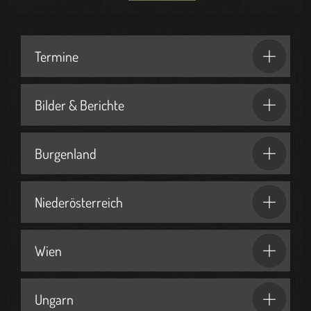
Termine
Bilder & Berichte
Burgenland
Niederösterreich
Wien
Ungarn