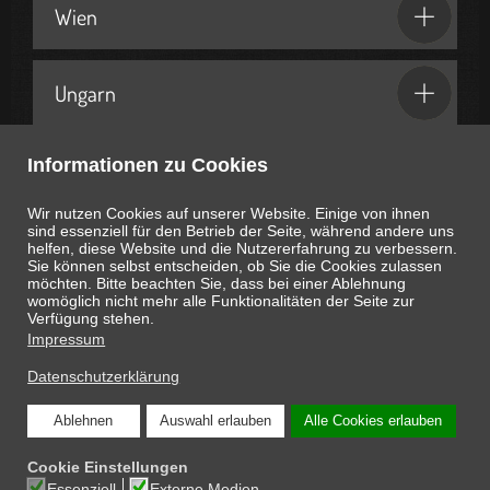
Wien
Ungarn
Informationen zu Cookies
Geschenkideen & Partner
Wir nutzen Cookies auf unserer Website. Einige von ihnen
sind essenziell für den Betrieb der Seite, während andere uns
helfen, diese Website und die Nutzererfahrung zu verbessern.
Sie können selbst entscheiden, ob Sie die Cookies zulassen
möchten. Bitte beachten Sie, dass bei einer Ablehnung
womöglich nicht mehr alle Funktionalitäten der Seite zur
Heute ist
August 6, 2026
05:45:36
Uhr
Verfügung stehen.
Impressum
Datenschutzerklärung
Ablehnen
Auswahl erlauben
Alle Cookies erlauben
COPYRIGHT © 2026 ONLINE-MAGAZIN SCHNAPPEN.AT: DIE INTERESSANTEN
Cookie Einstellungen
SEITEN DES LEBENS
Essenziell
Externe Medien