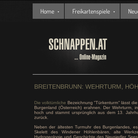
Home
Freikartenspiele
Neu
BREITENBRUNN: WEHRTURM, HÖH
Die volktümliche
Bezeichnung "Türkenturm" lässt die
Burgenland (Österreich) erahnen. Der Wehrturm, i
hoch und stammt ursprünglich aus dem 13. Jahrhu
zurück.
Neben der ältesten Turmuhr des Burgenlandes, es
Skelett des Windener Höhlenbären, alte Werkze
Hydrogeologie und Geschichte des Neusiedler Sees