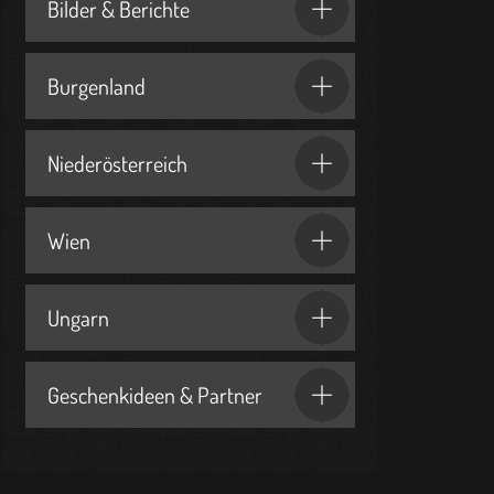
Bilder & Berichte
Burgenland
Niederösterreich
Wien
Ungarn
Geschenkideen & Partner