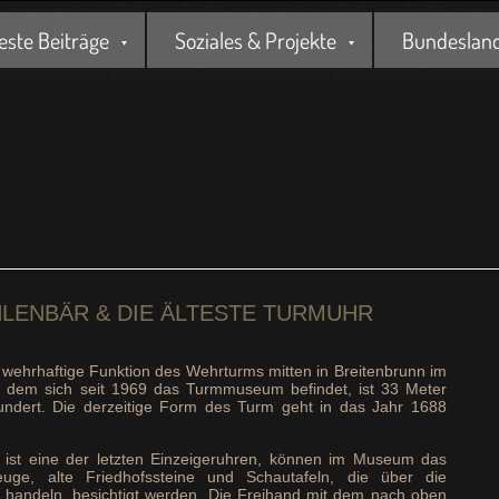
este Beiträge
Soziales & Projekte
Bundesland 
LENBÄR & DIE ÄLTESTE TURMUHR
 wehrhaftige Funktion des Wehrturms mitten in Breitenbrunn im
n dem sich seit 1969 das Turmmuseum befindet, ist 33 Meter
ndert. Die derzeitige Form des Turm geht in das Jahr 1688
 ist eine der letzten Einzeigeruhren, können im Museum das
uge, alte Friedhofssteine und Schautafeln, die über die
 handeln, besichtigt werden. Die Freihand mit dem nach oben