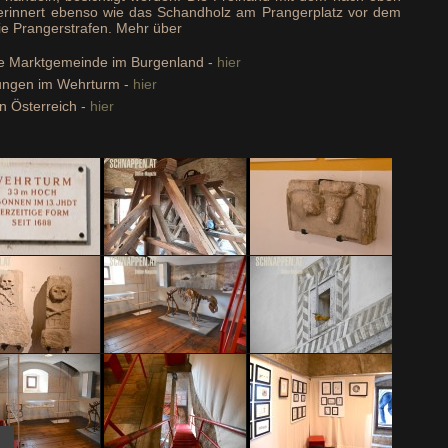
 erinnert ebenso wie das Schandholz am Prangerplatz vor dem
ie Prangerstrafen. Mehr über
die Marktgemeinde im Burgenland -
hier
nungen im Wehrturm -
hier
n Österreich -
hier