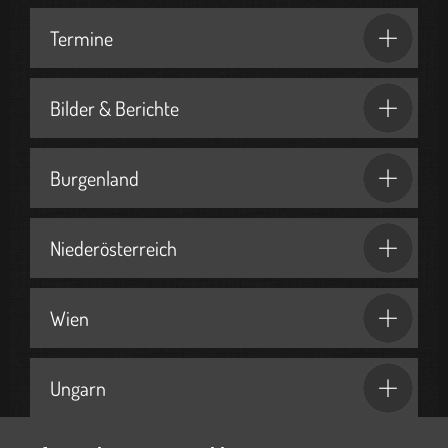
Termine
Bilder & Berichte
Burgenland
Niederösterreich
Wien
Ungarn