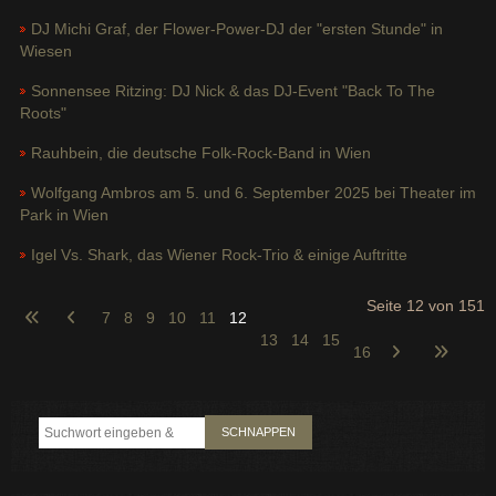
DJ Michi Graf, der Flower-Power-DJ der "ersten Stunde" in
Wiesen
Sonnensee Ritzing: DJ Nick & das DJ-Event "Back To The
Roots"
Rauhbein, die deutsche Folk-Rock-Band in Wien
Wolfgang Ambros am 5. und 6. September 2025 bei Theater im
Park in Wien
Igel Vs. Shark, das Wiener Rock-Trio & einige Auftritte
Seite 12 von 151
7
8
9
10
11
12
13
14
15
16
SCHNAPPEN