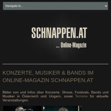
Home
Freikartenspiele
Neueste Beiträge
Soziales & Projekte
Bundesland "spezial"
Wirtschaft & Politik
KONZERTE, MUSIKER & BANDS IM
ONLINE-MAGAZIN SCHNAPPEN.AT
Bilder von und Infos über Konzerte, Shows, Festivals, Bands und
Musiker in Österreich und Ungarn, sowie
Termine
für aktuelle
Veranstaltungen.