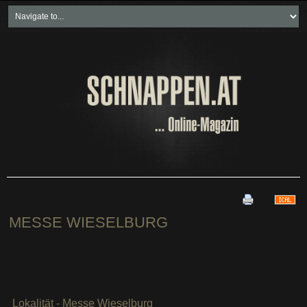
Home
Freikartenspiele
Neueste Beiträge
Soziales & Projekte
Bundesland "spezial"
Wirtschaft & Politik
MESSE WIESELBURG
Lokalität - Messe Wieselburg