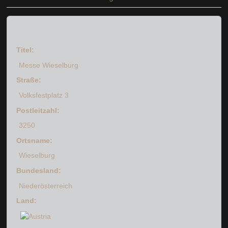
Titel:
Messe Wieselburg
Straße:
Volksfestplatz 3
Postleitzahl:
3250
Ortsname:
Wieselburg
Bundesland:
Niederösterreich
Land: