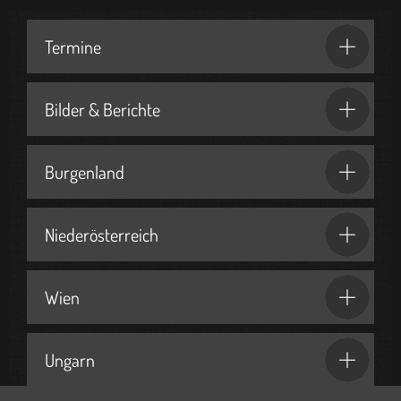
Termine
Bilder & Berichte
Burgenland
Niederösterreich
Wien
Ungarn