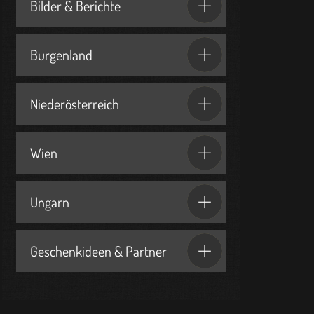
Bilder & Berichte
Burgenland
Niederösterreich
Wien
Ungarn
Geschenkideen & Partner