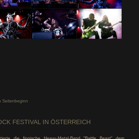
 Seitenbeginn
OCK FESTIVAL IN ÖSTERREICH
erte die finnische Heavy-Metal-Band "Battle Beast" dem