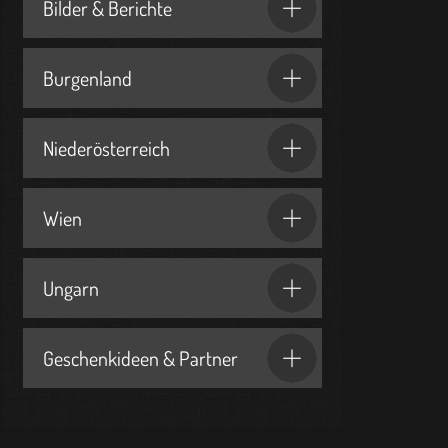
Bilder & Berichte
Burgenland
Niederösterreich
Wien
Ungarn
Geschenkideen & Partner