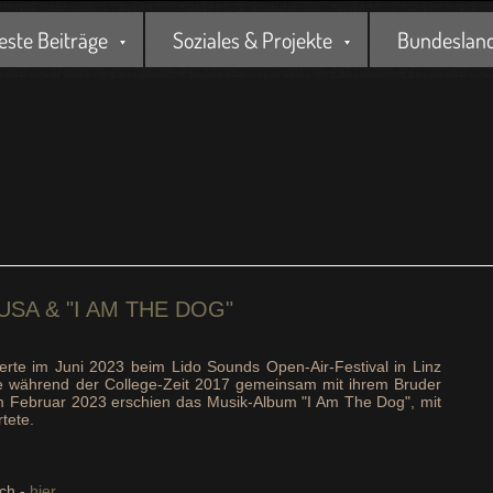
este Beiträge
Soziales & Projekte
Bundesland 
USA & "I AM THE DOG"
rte im Juni 2023 beim Lido Sounds Open-Air-Festival in Linz
te während der College-Zeit 2017 gemeinsam mit ihrem Bruder
m Februar 2023 erschien das Musik-Album "I Am The Dog", mit
tete.
ich -
hier