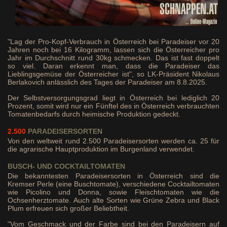
"Lag der Pro-Kopf-Verbrauch in Österreich bei Paradeiser vor 20
Jahren noch bei 16 Kilogramm, lassen sich die Österreicher pro
Jahr im Durchschnitt rund 30kg schmecken. Das ist fast doppelt
so viel. Daran erkennt man, dass die Paradeiser das
Lieblingsgemüse der Österreicher ist", so LK-Präsident Nikolaus
Berlakovich anlässlich des Tages der Paradeiser am 8.8.2025.
Der Selbstversorgungsgrad liegt in Österreich bei lediglich 20
Prozent, somit wird nur ein Fünftel des in Österreich verbrauchten
Tomatenbedarfs durch heimische Produktion gedeckt.
2.500
PARADEISERSORTEN
Von den weltweit rund 2.500 Paradeisersorten werden ca. 25 für
die agrarische Hauptproduktion im Burgenland verwendet.
BUSCH- UND COCKTAILTOMATEN
Die bekanntesten Paradeisersorten in Österreich sind die
Kremser Perle (eine Buschtomate), verschiedene Cocktailtomaten
wie Picolino und Donna, sowie Fleischtomaten wie die
Ochsenherztomate. Auch alte Sorten wie Grüne Zebra und Black
Plum erfreuen sich großer Beliebtheit.
"Vom Geschmack und der Farbe sind bei den Paradeisern auf