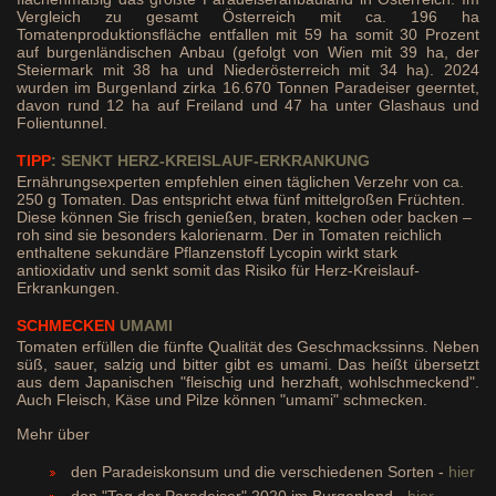
Vergleich zu gesamt Österreich mit ca. 196 ha
Tomatenproduktionsfläche entfallen mit 59 ha somit 30 Prozent
auf burgenländischen Anbau (gefolgt von Wien mit 39 ha, der
Steiermark mit 38 ha und Niederösterreich mit 34 ha). 2024
wurden im Burgenland zirka 16.670 Tonnen Paradeiser geerntet,
davon rund 12 ha auf Freiland und 47 ha unter Glashaus und
Folientunnel.
TIPP
: SENKT HERZ-KREISLAUF-ERKRANKUNG
Ernährungsexperten empfehlen einen täglichen Verzehr von ca.
250 g Tomaten. Das entspricht etwa fünf mittelgroßen Früchten.
Diese können Sie frisch genießen, braten, kochen oder backen –
roh sind sie besonders kalorienarm. Der in Tomaten reichlich
enthaltene sekundäre Pflanzenstoff Lycopin wirkt stark
antioxidativ und senkt somit das Risiko für Herz-Kreislauf-
Erkrankungen.
SCHMECKEN
UMAMI
Tomaten erfüllen die fünfte Qualität des Geschmackssinns. Neben
süß, sauer, salzig und bitter gibt es umami. Das heißt übersetzt
aus dem Japanischen "fleischig und herzhaft, wohlschmeckend".
Auch Fleisch, Käse und Pilze können "umami" schmecken.
Mehr über
den Paradeiskonsum und die verschiedenen Sorten -
hier
den "Tag der Paradeiser" 2020 im Burgenland -
hier