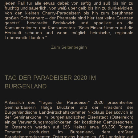
jeden Fall für alle etwas dabei: von saftig und süß bis hin zu
fruchtig und säuerlich, von weiß über gelb bis hin zu dunkelviolett.
Von den kleinen Cherry-Paradeisern bis hin zum berühmten
großen Ochsenherz – der Phantasie sind hier fast keine Grenzen
gesetzt", beschreibt Berlakovich und appelliert an die
Konsumentinnen und Konsumenten: "Beim Einkauf immer auf die
Herkunft schauen und wenn möglich heimische, regionale
Lebensmittel kaufen."
Zum Seitenbeginn
TAG
DER PARADEISER 2020 IM
BURGENLAND
Anlässlich des "Tages der Paradeiser" 2020 präsentierten
Seminarbäuerin Helga Bruckner und der Präsident der
Burgenländische Landwirtschaftskammer Nikolaus Berlakovich in
der Seminarküche im burgenländischen Eisenstadt (Österreich)
einige Verwendungsmöglichkeiten der köstlichen Gemüsesorten.
In Österreich werden auf 196 Hektar etwa 58.350 Tonnen
Tomaten produziert. Im Burgenland, dem größten
Paradeiserproduzenten Österreichs bauen ca. 65 Landwirte auf