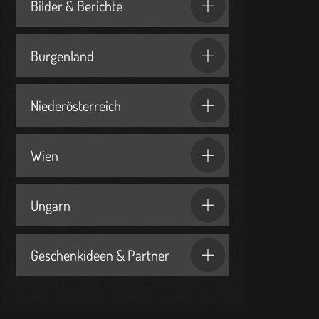
Bilder & Berichte
Burgenland
Niederösterreich
Wien
Ungarn
Geschenkideen & Partner