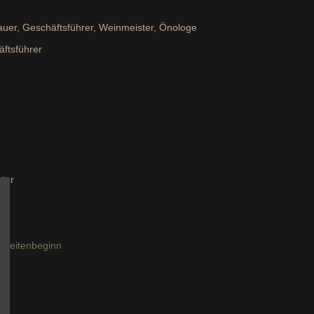
bauer, Geschäftsführer, Weinmeister, Önologe
äftsführer
hter
 Seitenbeginn