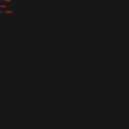
n -
hier
hier
n -
hier