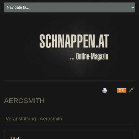
Home
Freikartenspiele
Neueste Beiträge
Soziales & Projekte
Bundesland "spezial"
Wirtschaft & Politik
AEROSMITH
Veranstaltung - Aerosmith
Titel: