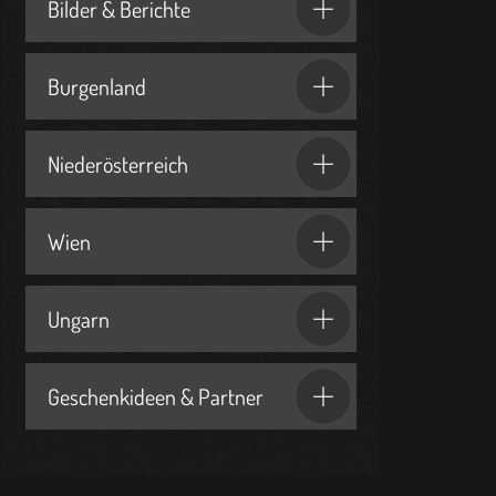
Bilder & Berichte
Burgenland
Niederösterreich
Wien
Ungarn
Geschenkideen & Partner