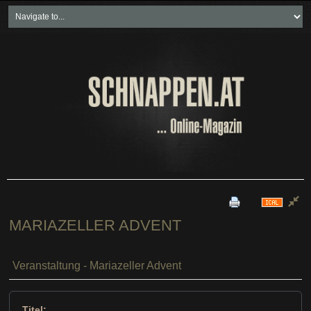
Home
Freikartenspiele
Neueste Beiträge
Soziales & Projekte
Bundesland "spezial"
Wirtschaft & Politik
MARIAZELLER ADVENT
Veranstaltung - Mariazeller Advent
Titel: